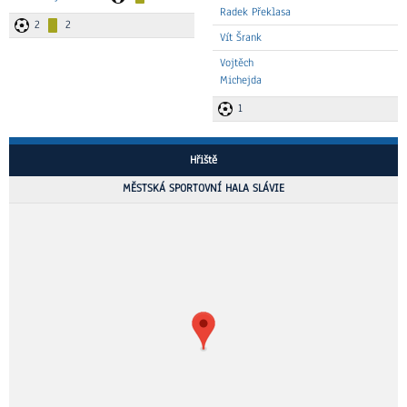
Radek Překlasa
2
2
Vít Šrank
Vojtěch
Michejda
1
Hřiště
MĚSTSKÁ SPORTOVNÍ HALA SLÁVIE