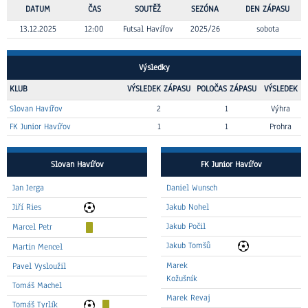
DATUM
ČAS
SOUTĚŽ
SEZÓNA
DEN ZÁPASU
13.12.2025
12:00
Futsal Havířov
2025/26
sobota
Výsledky
KLUB
VÝSLEDEK ZÁPASU
POLOČAS ZÁPASU
VÝSLEDEK
Slovan Havířov
2
1
Výhra
FK Junior Havířov
1
1
Prohra
Slovan Havířov
FK Junior Havířov
Jan Jerga
Daniel Wunsch
Jiří Ries
Jakub Nohel
Jakub Počil
Marcel Petr
Jakub Tomšů
Martin Mencel
Marek
Pavel Vysloužil
Kožušník
Tomáš Machel
Marek Revaj
Tomáš Tyrlík