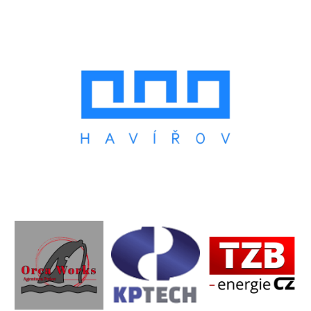
Tomáš Zbavitel
Patrik Marek
Daniel Baumgartner
Partneři