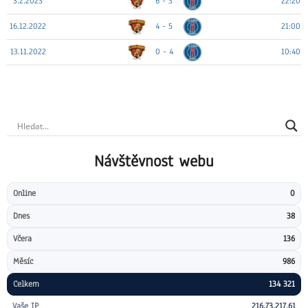
3.2.2023
6 - 3
22:20
16.12.2022
4 - 5
21:00
13.11.2022
0 - 4
10:40
Návštěvnost webu
Online
0
Dnes
38
Včera
136
Měsíc
986
Celkem
134 321
Vaše IP
216.73.217.61