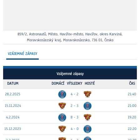
859/2, Astronautů, Město, Havířov-město, Havířov, okres Karviná,
Moravskoslezský kraj, Moravskoslezsko, 736 01, Česko
VZÁJEMNÉ ZÁPASY
Vzájemné zápasy
DATUM
DOMÁCÍ
VÝSLEDKY
HOSTÉ
ČAS
28.2.2025
4 - 2
21:40
15.11.2024
2 - 3
21:00
4.2.2024
8 - 3
19:20
15.12.2023
4 - 0
22:20