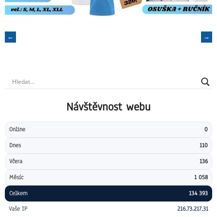
Post
←
Ročenka Futsalu Havířov
Galavečer
→
2024/2025
navigation
Návštěvnost webu
Online
0
Dnes
110
Včera
136
Měsíc
1 058
Celkem
134 393
Vaše IP
216.73.217.31